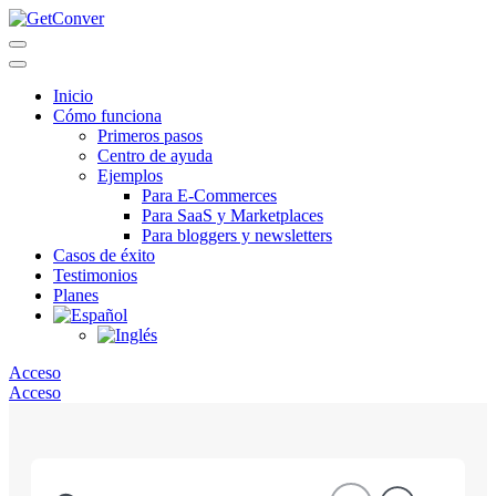
Skip
to
content
Inicio
Cómo funciona
Primeros pasos
Centro de ayuda
Ejemplos
Para E-Commerces
Para SaaS y Marketplaces
Para bloggers y newsletters
Casos de éxito
Testimonios
Planes
Acceso
Acceso