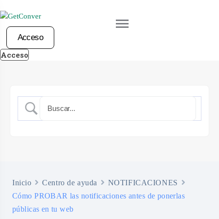
S
k
i
Acceso
p
Acceso
t
o
c
o
n
t
e
n
t
Inicio
Centro de ayuda
NOTIFICACIONES
Cómo PROBAR las notificaciones antes de ponerlas
públicas en tu web